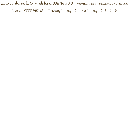
lzano Lombardo (BG) - Telefono: 338 96 20 391 - e-mail:
segnideltempo@gmail.c
P.IVA.: 03339990164 -
Privacy Policy
-
Cookie Policy
-
CREDITS