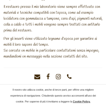
Il restauro presso il mio laboratorio viene sempre effettuato con
materiali e tecniche compatibili con l’epoca, come ad esempio
lucidatura con gommalacca a tampone, cera d’api, pigmenti naturali,
colla a caldo e tutti i mobili vengono sempre trattati con antitarlo
prima del restauro.
Per gli inserti viene utilizzato legname d’epoca per garantire ai
mobili il loro sapore del tempo.
Se cercate un mobile in particolare contattatemi senza impegno,
mandandomi un messaggio nella sezione contatti del sito.
I SEGNI DEL TEMPO DI PERUTA MATTEO
Il nostro sito utilizza cookie, anche di terze parti, per offrire una migliore
Alzano Lombardo (BG) - Telefono: 338 96 20 391 - e-mail:
esperienza di navigazione. Chiudendo questo avviso acconsenti all’uso dei
segnideltempo@gmail.com
cookie. Per saperne di più ti invitiamo a leggere la
Cookie Policy
.