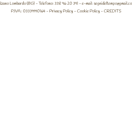
lzano Lombardo (BG) - Telefono: 338 96 20 391 - e-mail:
segnideltempo@gmail.c
P.IVA.: 03339990164 -
Privacy Policy
-
Cookie Policy
-
CREDITS