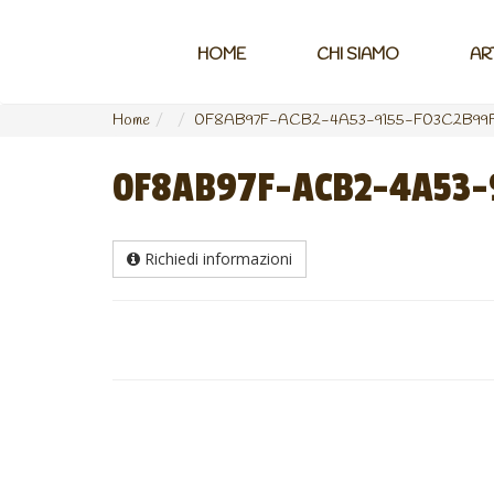
HOME
CHI SIAMO
AR
Home
0F8AB97F-ACB2-4A53-9155-F03C2B99
0F8AB97F-ACB2-4A53-
Richiedi informazioni