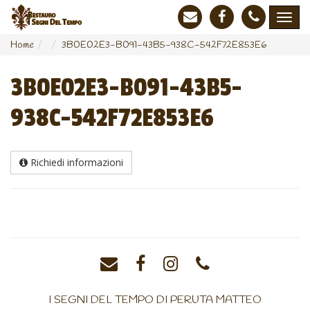
Home
3B0E02E3-B091-43B5-938C-542F72E853E6
3B0E02E3-B091-43B5-
938C-542F72E853E6
Richiedi informazioni
I SEGNI DEL TEMPO DI PERUTA MATTEO