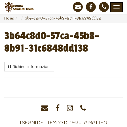
Home
3b64c8d0-57ca-45b8-8b91-31c6848dd138
3b64c8d0-57ca-45b8-
8b91-31c6848dd138
Richiedi informazioni
I SEGNI DEL TEMPO DI PERUTA MATTEO