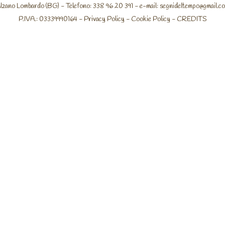
lzano Lombardo (BG) - Telefono: 338 96 20 391 - e-mail:
segnideltempo@gmail.c
P.IVA.: 03339990164 -
Privacy Policy
-
Cookie Policy
-
CREDITS