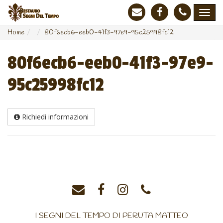
Home
80f6ecb6-eeb0-41f3-97e9-95c25998fc12
80f6ecb6-eeb0-41f3-97e9-
95c25998fc12
Richiedi informazioni
I SEGNI DEL TEMPO DI PERUTA MATTEO