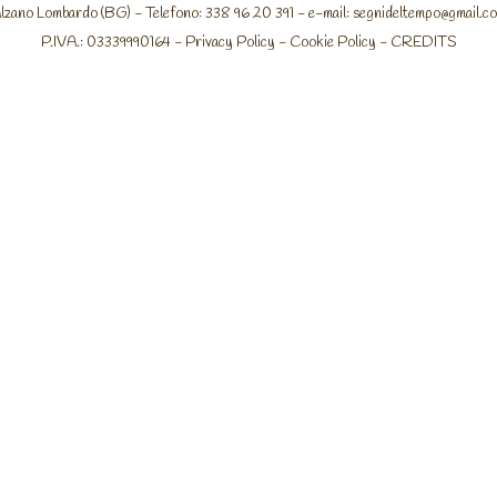
lzano Lombardo (BG) - Telefono: 338 96 20 391 - e-mail:
segnideltempo@gmail.c
P.IVA.: 03339990164 -
Privacy Policy
-
Cookie Policy
-
CREDITS