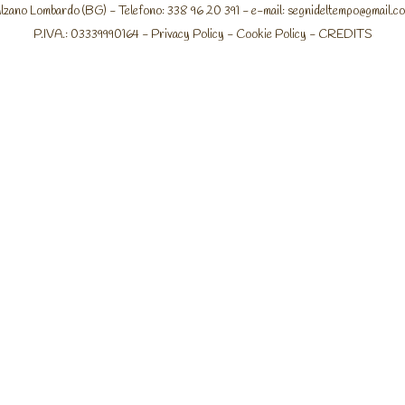
lzano Lombardo (BG) - Telefono: 338 96 20 391 - e-mail:
segnideltempo@gmail.c
P.IVA.: 03339990164 -
Privacy Policy
-
Cookie Policy
-
CREDITS