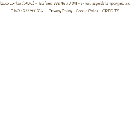
lzano Lombardo (BG) - Telefono: 338 96 20 391 - e-mail:
segnideltempo@gmail.c
P.IVA.: 03339990164 -
Privacy Policy
-
Cookie Policy
-
CREDITS