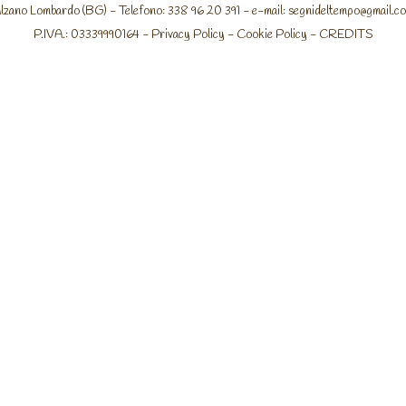
lzano Lombardo (BG) - Telefono: 338 96 20 391 - e-mail:
segnideltempo@gmail.c
P.IVA.: 03339990164 -
Privacy Policy
-
Cookie Policy
-
CREDITS