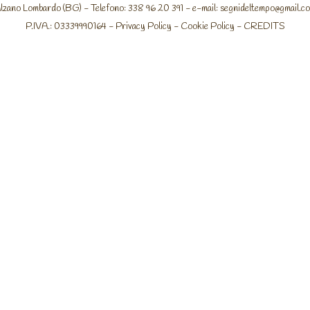
lzano Lombardo (BG) - Telefono: 338 96 20 391 - e-mail:
segnideltempo@gmail.c
P.IVA.: 03339990164 -
Privacy Policy
-
Cookie Policy
-
CREDITS