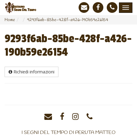
Home
9293f6ab-85be-428f-a426-190b59e26154
9293f6ab-85be-428f-a426-
190b59e26154
Richiedi informazioni
I SEGNI DEL TEMPO DI PERUTA MATTEO