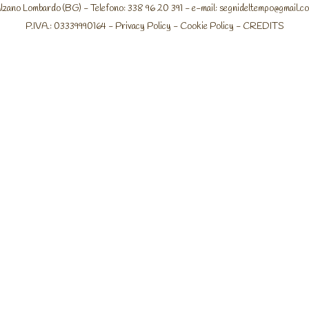
lzano Lombardo (BG) - Telefono: 338 96 20 391 - e-mail:
segnideltempo@gmail.c
P.IVA.: 03339990164 -
Privacy Policy
-
Cookie Policy
-
CREDITS