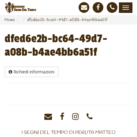
Home
dfed6e2b-bc64-49d7-a08b-b4ae4bb6a51f
dfed6e2b-bc64-49d7-
a08b-b4ae4bb6a51f
Richiedi informazioni
I SEGNI DEL TEMPO DI PERUTA MATTEO