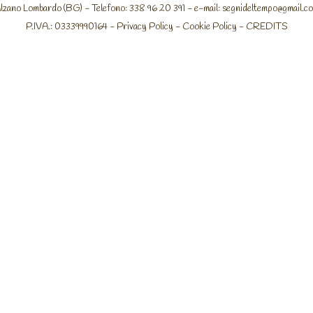
lzano Lombardo (BG) - Telefono: 338 96 20 391 - e-mail:
segnideltempo@gmail.c
P.IVA.: 03339990164 -
Privacy Policy
-
Cookie Policy
-
CREDITS