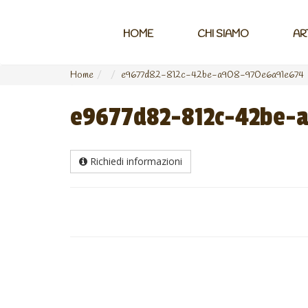
HOME
CHI SIAMO
AR
Home
e9677d82-812c-42be-a908-970e6a91e674
e9677d82-812c-42be-
Richiedi informazioni