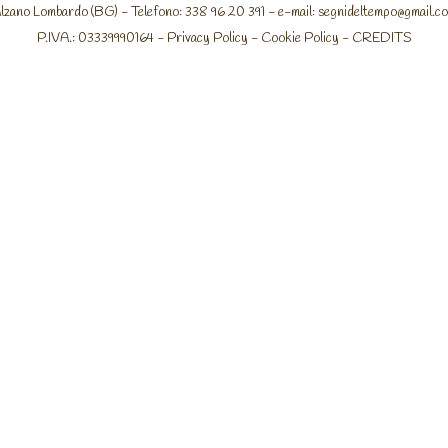
lzano Lombardo (BG) - Telefono: 338 96 20 391 - e-mail:
segnideltempo@gmail.c
P.IVA.: 03339990164 -
Privacy Policy
-
Cookie Policy
-
CREDITS