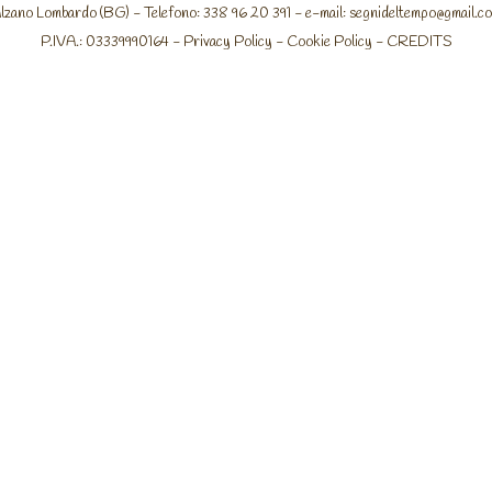
lzano Lombardo (BG) - Telefono: 338 96 20 391 - e-mail:
segnideltempo@gmail.c
P.IVA.: 03339990164 -
Privacy Policy
-
Cookie Policy
-
CREDITS