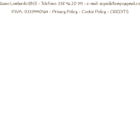
lzano Lombardo (BG) - Telefono: 338 96 20 391 - e-mail:
segnideltempo@gmail.c
P.IVA.: 03339990164 -
Privacy Policy
-
Cookie Policy
-
CREDITS