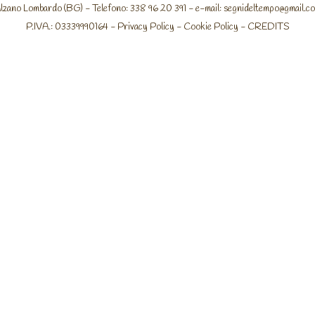
lzano Lombardo (BG) - Telefono: 338 96 20 391 - e-mail:
segnideltempo@gmail.c
P.IVA.: 03339990164 -
Privacy Policy
-
Cookie Policy
-
CREDITS