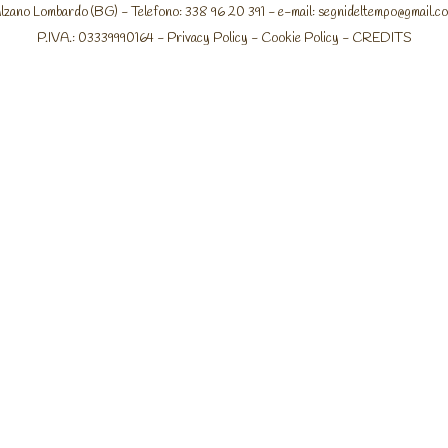
lzano Lombardo (BG) - Telefono: 338 96 20 391 - e-mail:
segnideltempo@gmail.c
P.IVA.: 03339990164 -
Privacy Policy
-
Cookie Policy
-
CREDITS