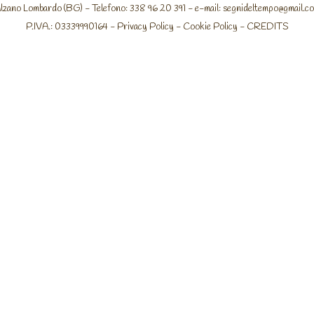
lzano Lombardo (BG) - Telefono: 338 96 20 391 - e-mail:
segnideltempo@gmail.c
P.IVA.: 03339990164 -
Privacy Policy
-
Cookie Policy
-
CREDITS